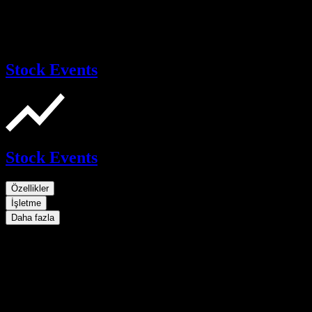
Stock Events
Stock Events
Özellikler
İşletme
Daha fazla