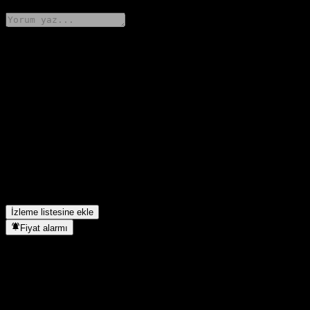
Düşüncelerini paylaş
FAQ
Galaxy CSI300 Enhanced Idx C hissesinin bugünkü fiyatı nedir?
▼
Galaxy CSI300 Enhanced Idx C hissesinin sembolü nedir?
▼
Galaxy CSI300 Enhanced Idx C hissesinin fiyatı artıyor mu?
▼
Galaxy CSI300 Enhanced Idx C hangi sektörde yer alıyor?
▼
Galaxy CSI300 Enhanced Idx C hisse bölünmesini ne zaman
tamamladı?
▼
İzleme listesine ekle
Fiyat alarmı