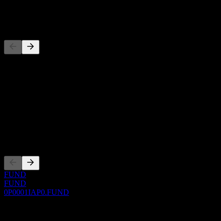
-
Rakipler
Bu liste, son piyasa olaylarına dayalı bir analizdir. Yatırım tavsiyesi
değildir.
Hakkında
Show more...
CEO
Kotasyonlar
FUND
FUND
0P0001IAP0.FUND
0 Comments