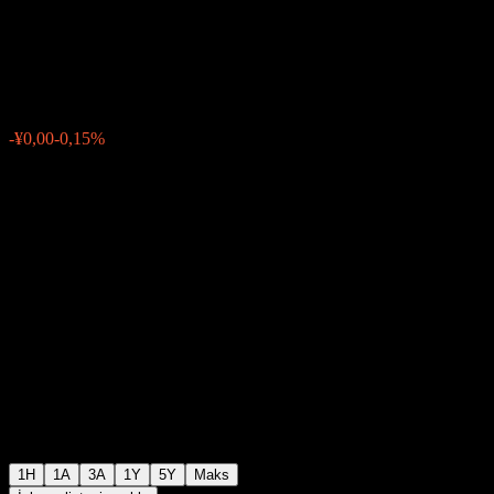
C
¥1,7089
0
-¥0,00
-0,15%
Geçen hafta
1H
1A
3A
1Y
5Y
Maks