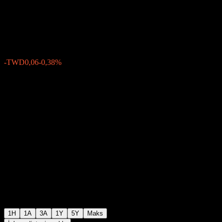
Income Fund NA TWD
TWD15,90
0
-TWD0,06
-0,38%
Geçen hafta
1H
1A
3A
1Y
5Y
Maks