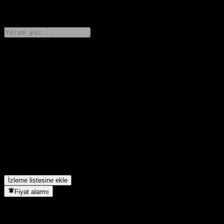
0 Comments
Düşüncelerini paylaş
FAQ
KGI Global Multi-Asset Income Fund NA TWD hissesinin
bugünkü fiyatı nedir?
▼
KGI Global Multi-Asset Income Fund NA TWD hissesinin
sembolü nedir?
▼
KGI Global Multi-Asset Income Fund NA TWD hangi sektörde
yer alıyor?
▼
KGI Global Multi-Asset Income Fund NA TWD hisse
bölünmesini ne zaman tamamladı?
▼
İzleme listesine ekle
Fiyat alarmı