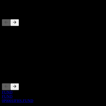
-
Rakipler
Bu liste, son piyasa olaylarına dayalı bir analizdir. Yatırım tavsiyesi
değildir.
Hakkında
Show more...
CEO
ISIN
0P0001IFHS
Kotasyonlar
FUND
FUND
0P0001IFHS.FUND