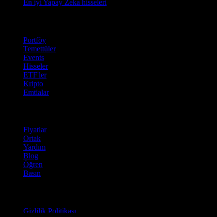
En iyi Yapay Zeka hisseleri
Özellikler
Portföy
Temettüler
Events
Hisseler
ETF'ler
Kripto
Emtialar
company
Fiyatlar
Ortak
Yardım
Blog
Öğren
Basın
Hukuki
Gizlilik Politikası