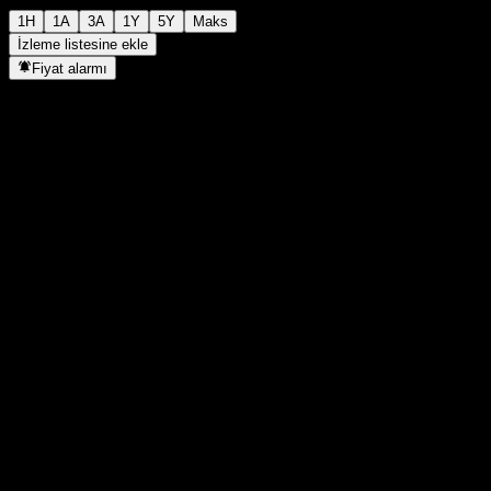
1H
1A
3A
1Y
5Y
Maks
İzleme listesine ekle
Fiyat alarmı
İstatistikler
Günün en yüksek
10,56
Günlük en düşük
10,56
52H Zirve
10,73
52H Dip
9,49
Hacim
-
Ort. Hacim
-
Piyasa değeri
0
F/K Oranı
-
Temettü verimi