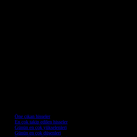
Koleksiyonlar
Öne çıkan hisseler
En çok takip edilen hisseler
Günün en çok yükselenleri
Günün en çok düşenleri