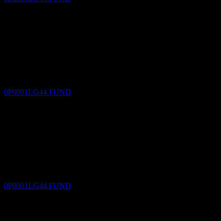
Temettü ödemesi
4
JAN
27
Eastspring Investments Target 2031 Income
and Growth Multi-Asset Fund B USD
Tahmini
0P0001LG44.FUND
Temettü eksisi
4
FEB
27
Eastspring Investments Target 2031 Income
and Growth Multi-Asset Fund B USD
Tahmini
0P0001LG44.FUND