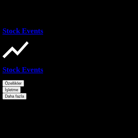
Stock Events
Stock Events
Özellikler
İşletme
Daha fazla