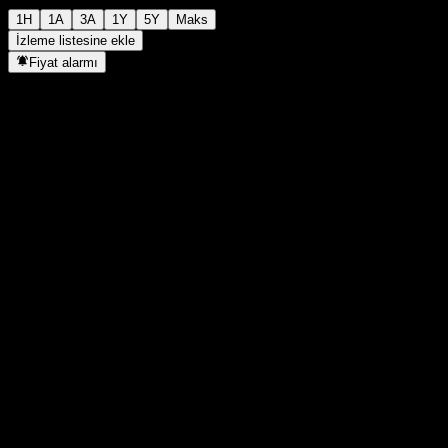
1H
1A
3A
1Y
5Y
Maks
İzleme listesine ekle
Fiyat alarmı
İstatistikler
Günün en yüksek
16,67
Günlük en düşük
16,67
52H Zirve
17,05
52H Dip
14,12
Hacim
-
Ort. Hacim
-
Piyasa değeri
0
F/K Oranı
-
Temettü verimi