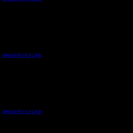
Temettü ödemesi
21
DEC
Union Utilities and Infrastructure Equity
Income Fund-TWD-B
Tahmini
0P0001PF1V.FUND
Temettü eksisi
21
JAN
27
Union Utilities and Infrastructure Equity
Income Fund-TWD-B
Tahmini
0P0001PF1V.FUND