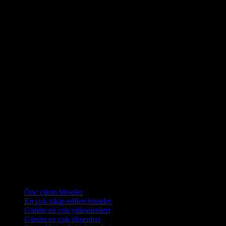
Koleksiyonlar
Öne çıkan hisseler
En çok takip edilen hisseler
Günün en çok yükselenleri
Günün en çok düşenleri