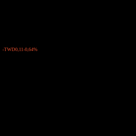
Infrastructure Equity Income
Fund-TWD-B
TWD16,67
0
-TWD0,11
-0,64%
Geçen hafta