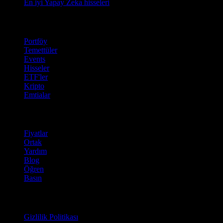
En iyi Yapay Zeka hisseleri
Özellikler
Portföy
Temettüler
Events
Hisseler
ETF'ler
Kripto
Emtialar
company
Fiyatlar
Ortak
Yardım
Blog
Öğren
Basın
Hukuki
Gizlilik Politikası