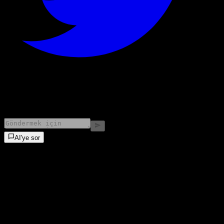
©
2026
Stock Events GmbH
AI'ye sor