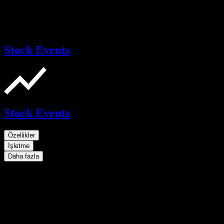
Stock Events
Stock Events
Özellikler
İşletme
Daha fazla