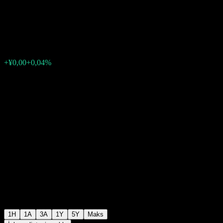
Eq C
¥1,8569
0
+¥0,00
+0,04%
Geçen hafta
1H
1A
3A
1Y
5Y
Maks