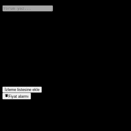
Düşüncelerini paylaş
FAQ
JPMorgan Wisdom Internet Eq C hissesinin bugünkü fiyatı nedir?
▼
JPMorgan Wisdom Internet Eq C hissesinin sembolü nedir?
▼
JPMorgan Wisdom Internet Eq C hissesinin fiyatı artıyor mu?
▼
JPMorgan Wisdom Internet Eq C hangi sektörde yer alıyor?
▼
JPMorgan Wisdom Internet Eq C hisse bölünmesini ne zaman
tamamladı?
▼
İzleme listesine ekle
Fiyat alarmı