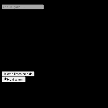
Düşüncelerini paylaş
FAQ
GOLDSTATE Fengxiang Bond C hissesinin bugünkü fiyatı
nedir?
▼
GOLDSTATE Fengxiang Bond C hissesinin sembolü nedir?
▼
GOLDSTATE Fengxiang Bond C hissesinin fiyatı artıyor mu?
▼
GOLDSTATE Fengxiang Bond C hangi sektörde yer alıyor?
▼
GOLDSTATE Fengxiang Bond C hisse bölünmesini ne zaman
tamamladı?
▼
İzleme listesine ekle
Fiyat alarmı