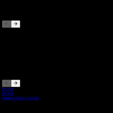
-
Rakipler
Bu liste, son piyasa olaylarına dayalı bir analizdir. Yatırım tavsiyesi
değildir.
Hakkında
Show more...
CEO
Kotasyonlar
FUND
FUND
0P0001QWK5.FUND
0 Comments