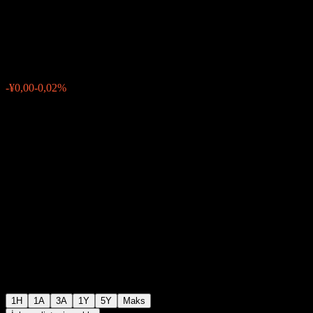
C
¥1,0605
0
-¥0,00
-0,02%
Geçen hafta
1H
1A
3A
1Y
5Y
Maks