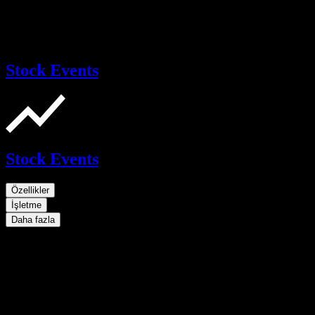
Stock Events
Stock Events
Özellikler
İşletme
Daha fazla