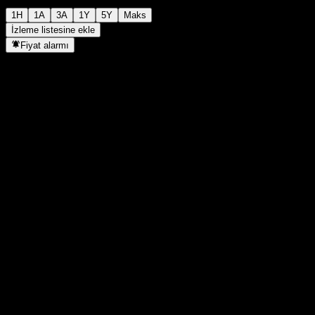
1H
1A
3A
1Y
5Y
Maks
İzleme listesine ekle
Fiyat alarmı
İstatistikler
Günün en yüksek
10,79
Günlük en düşük
10,79
52H Zirve
10,82
52H Dip
10,41
Hacim
-
Ort. Hacim
-
Piyasa değeri
0
F/K Oranı
-
Temettü verimi