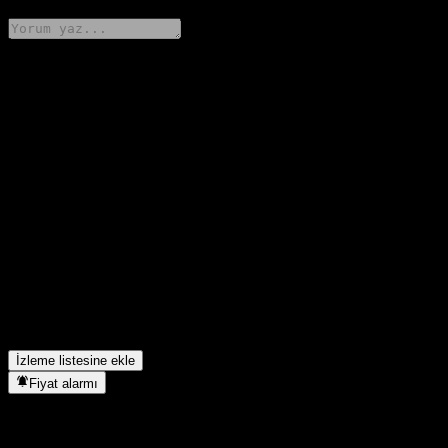
Düşüncelerini paylaş
FAQ
Harvest New Wealth Allocation Fund C hissesinin bugünkü fiyatı
nedir?
▼
Harvest New Wealth Allocation Fund C hissesinin sembolü
nedir?
▼
Harvest New Wealth Allocation Fund C hissesinin fiyatı artıyor
mu?
▼
Harvest New Wealth Allocation Fund C hangi sektörde yer
alıyor?
▼
Harvest New Wealth Allocation Fund C hisse bölünmesini ne
zaman tamamladı?
▼
İzleme listesine ekle
Fiyat alarmı