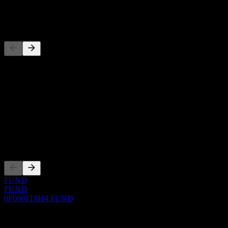
-
Rakipler
Bu liste, son piyasa olaylarına dayalı bir analizdir. Yatırım tavsiyesi
değildir.
Hakkında
Show more...
CEO
Kotasyonlar
FUND
FUND
0P0001T8H4.FUND
0 Comments