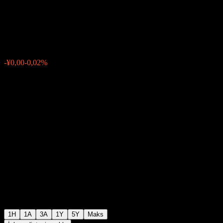
Fund C
¥0,8470
0
-¥0,00
-0,02%
Geçen hafta
1H
1A
3A
1Y
5Y
Maks