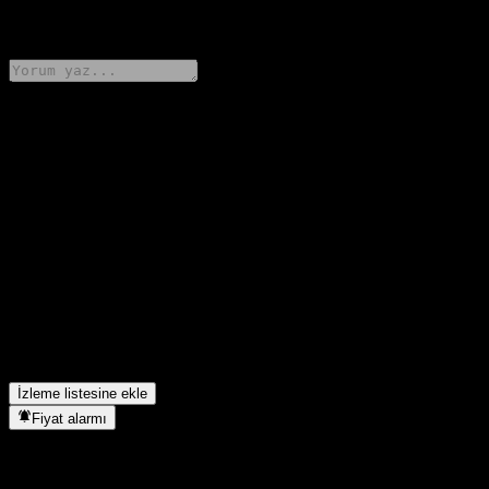
0 Comments
Düşüncelerini paylaş
FAQ
HSBC Super Core Optimized Multi-Asset Fund ACUSD
hissesinin bugünkü fiyatı nedir?
▼
HSBC Super Core Optimized Multi-Asset Fund ACUSD
hissesinin sembolü nedir?
▼
HSBC Super Core Optimized Multi-Asset Fund ACUSD hangi
sektörde yer alıyor?
▼
HSBC Super Core Optimized Multi-Asset Fund ACUSD hisse
bölünmesini ne zaman tamamladı?
▼
İzleme listesine ekle
Fiyat alarmı