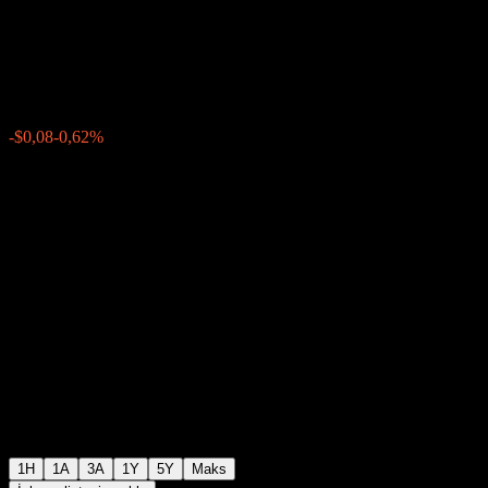
Multi-Asset Fund ACUSD
$12,20
0
-$0,08
-0,62%
Geçen hafta
1H
1A
3A
1Y
5Y
Maks