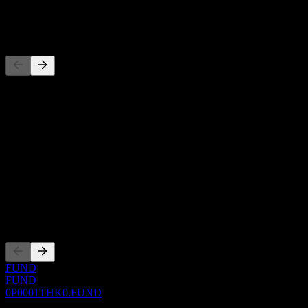
-
Rakipler
Bu liste, son piyasa olaylarına dayalı bir analizdir. Yatırım tavsiyesi
değildir.
Hakkında
Show more...
CEO
ISIN
0P0001THK0
Kotasyonlar
FUND
FUND
0P0001THK0.FUND