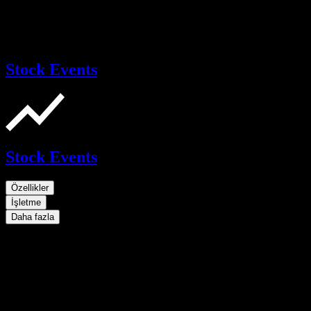
Stock Events
Stock Events
Özellikler
İşletme
Daha fazla