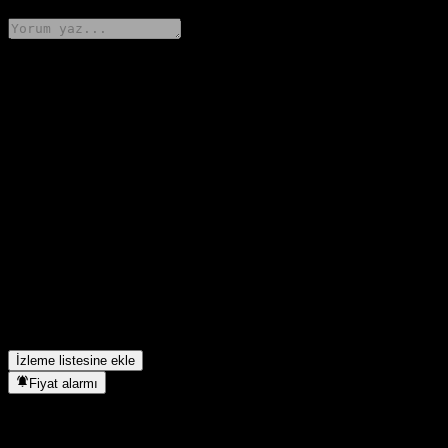
Düşüncelerini paylaş
FAQ
Guotai Junan WJ YX 90D Hold Bond Intt A hissesinin bugünkü
fiyatı nedir?
▼
Guotai Junan WJ YX 90D Hold Bond Intt A hissesinin sembolü
nedir?
▼
Guotai Junan WJ YX 90D Hold Bond Intt A hissesinin fiyatı
artıyor mu?
▼
Guotai Junan WJ YX 90D Hold Bond Intt A hangi sektörde yer
alıyor?
▼
Guotai Junan WJ YX 90D Hold Bond Intt A hisse bölünmesini
ne zaman tamamladı?
▼
İzleme listesine ekle
Fiyat alarmı