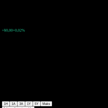
Hold Bond Intt A
¥1,0213
0
+¥0,00
+0,02%
Geçen hafta
1H
1A
3A
1Y
5Y
Maks