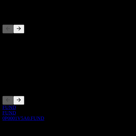
-
Rakipler
Bu liste, son piyasa olaylarına dayalı bir analizdir. Yatırım tavsiyesi
değildir.
Hakkında
Show more...
CEO
Kotasyonlar
FUND
FUND
0P0001V5A0.FUND
0 Comments