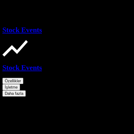
Stock Events
Stock Events
Özellikler
İşletme
Daha fazla