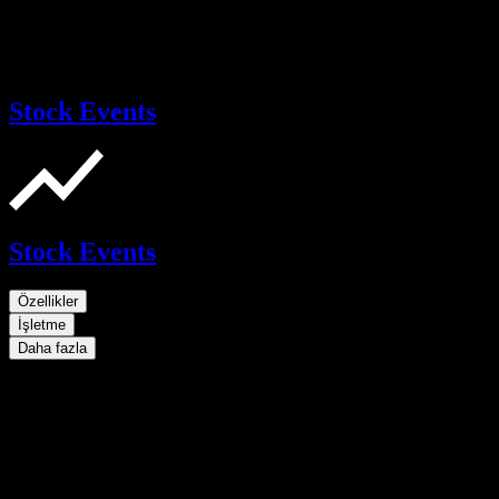
Stock Events
Stock Events
Özellikler
İşletme
Daha fazla