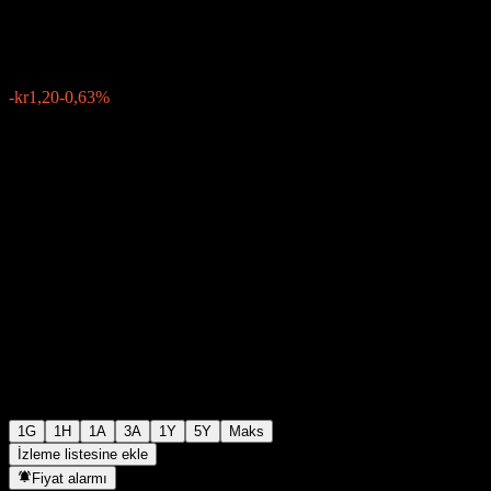
kr189,43
6644
-kr1,20
-0,63%
Friday 15:26
1G
1H
1A
3A
1Y
5Y
Maks
İzleme listesine ekle
Fiyat alarmı