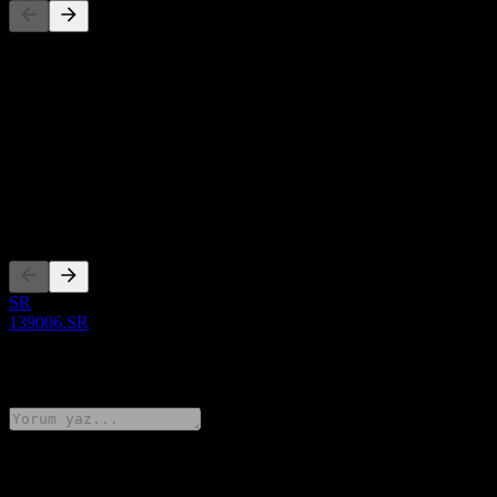
Bu liste, son piyasa olaylarına dayalı bir analizdir. Yatırım tavsiyesi
değildir.
Hakkında
Show more...
CEO
Kotasyonlar
SR
139006.SR
0 Comments
Düşüncelerini paylaş