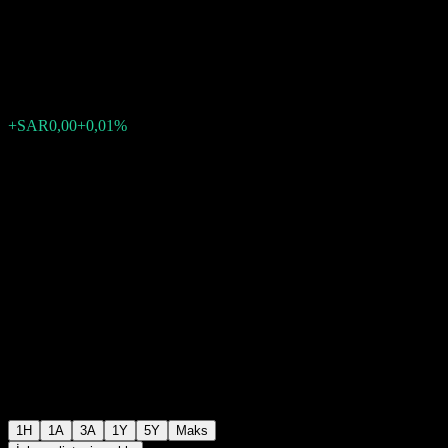
Trade Fund
SAR13,26
0
+SAR0,00
+0,01%
Geçen hafta
1H
1A
3A
1Y
5Y
Maks