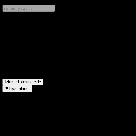
Düşüncelerini paylaş
FAQ
Harvest CSI 100 Index hissesinin bugünkü fiyatı nedir?
▼
Harvest CSI 100 Index hissesinin sembolü nedir?
▼
Harvest CSI 100 Index hangi sektörde yer alıyor?
▼
Harvest CSI 100 Index hisse bölünmesini ne zaman tamamladı?
▼
İzleme listesine ekle
Fiyat alarmı