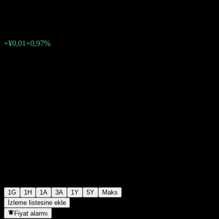
¥1,4610
0
+¥0,01
+0,97%
Friday 06:58
1G
1H
1A
3A
1Y
5Y
Maks
İzleme listesine ekle
Fiyat alarmı