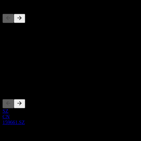
Rakipler
Bu liste, son piyasa olaylarına dayalı bir analizdir. Yatırım tavsiyesi
değildir.
Hakkında
Show more...
CEO
ISIN
CNE100006B51
Kotasyonlar
SZ
CN
159661.SZ
0 Comments