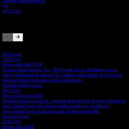
Takeda Pharmaceutical
4
4502.TSE
Rakipler
Bu liste, son piyasa olaylarına dayalı bir analizdir. Yatırım tavsiyesi
değildir.
NH Foods
2282.TSE
Piyasa değeri
402,74B
Nippon Meat Packers, Inc., NH Foods olarak da bilinen aynı et
işleme endüstrisinde Japonya'da faaliyet göstermekte ve aynı ürün
kategorilerinde doğrudan rekabet etmektedir.
Nisshin Seifun Group
2002.TSE
Piyasa değeri
459,18B
Nisshin Seifun Group Inc., unlu un değirmenliği ve gıda ürünleri de
dahil olmak üzere gıda işleme endüstrisinde yer almakta ve
Japonya'daki geniş gıda pazarında rekabet etmektedir.
Marudai Food.
2288.TSE
Piyasa değeri
38B