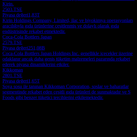
Kirin.
2503.TSE
Piyasa değeri
1,83T
Kirin Holdings Company, Limited, ilaç ve biyokimya operasyonları
aracılığıyla gıda ürünlerine çeşitlenmiş ve dolaylı olarak gıda
endüstrisinde rekabet etmektedir.
Coca-Cola Bottlers Japan
2579.TSE
Piyasa değeri
251,08B
Coca-Cola Bottlers Japan Holdings Inc. genellikle içecekler üzerine
odaklanır ancak daha geniş tüketim malzemeleri pazarında rekabet
ederek piyasa dinamiklerini etkiler.
Kikkoman
2801.TSE
Piyasa değeri
1,65T
Soya sosu ile tanınan Kikkoman Corporation, soslar ve baharatlar
segmentinde rekabet eden çeşitli gıda ürünleri de sunmaktadır ve S
Foods gibi benzer tüketici tercihlerini etkilemektedir.
Hakkında
S Foods Inc., bir et şirketi olarak, Japonya'daki tüketiciler ve
profesyoneller için etle ilgili gıda ürünlerinin üretimi, işlenmesi,
toptan satışı, perakende satışı ve gıda hizmetleri ile ilgilenmektedir.