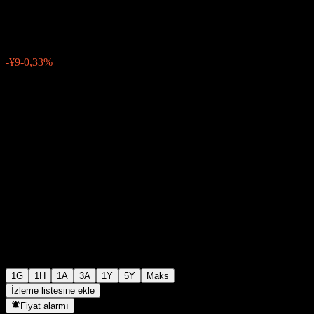
¥2.719
6
-¥9
-0,33%
06:30 Bugün
1G
1H
1A
3A
1Y
5Y
Maks
İzleme listesine ekle
Fiyat alarmı