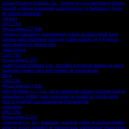
Itoham Yonekyu Holdings Inc., jambon ve sosis gibi benzer ürünler
sunarak et işleme konusunda uzmanlaşmıştır ve doğrudan S Foods
ile rekabet etmektedir.
Nichirei
2871.TSE
Piyasa değeri
317,89B
Nichirei Corporation, dondurulmuş gıdalar da dahil olmak üzere
işlenmiş gıda sektöründe güçlü bir varlığa sahiptir ve S Foods'un
ürün teklifleriyle rekabet eder.
Asahi Group
2502.TSE
Piyasa değeri
2,36T
Asahi Group Holdings, Ltd., öncelikle içeceklerle tanınsa da Japon
pazarında rekabet eden gıda ürünleri de işletmektedir.
Meiji
2269.TSE
Piyasa değeri
913,92B
Meiji Holdings Co., Ltd., süt ve şekerleme ürünleri alanında faaliyet
göstermekle birlikte, gıda sektöründe de önemli bir varlığa sahip
olup S Foods'un bazı pazarlarıyla örtüşmektedir.
Ajinomoto
2802.TSE
Piyasa değeri
2,14T
Ajinomoto Co., Inc., baharatlar, yemeklik yağlar ve donmuş gıdalar
üretir ve lezzet çözümleri ile işlenmiş gıda sektörlerinde rekabet eder.