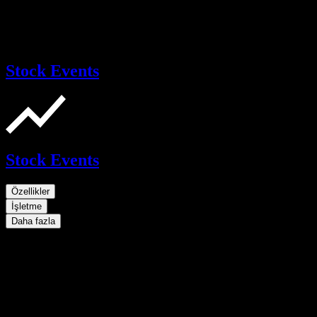
Stock Events
Stock Events
Özellikler
İşletme
Daha fazla