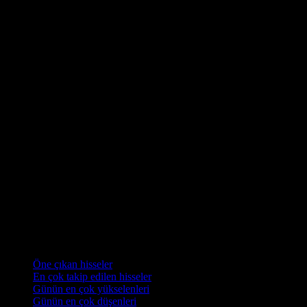
Koleksiyonlar
Öne çıkan hisseler
En çok takip edilen hisseler
Günün en çok yükselenleri
Günün en çok düşenleri