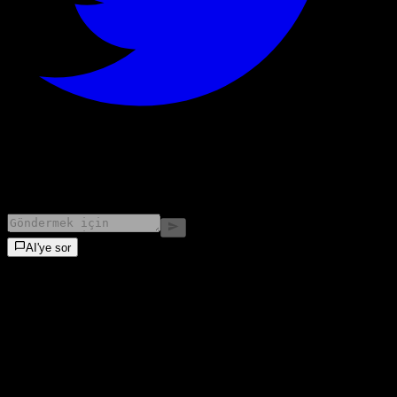
©
2026
Stock Events GmbH
AI'ye sor