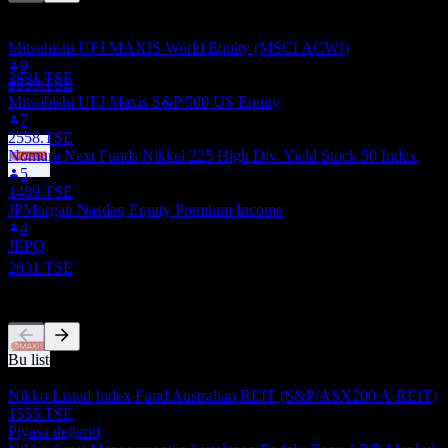
Bu liste, 2631.TSE'i takip eden Stock Events kullanıcılarının izleme
6
listelerine dayanmaktadır. Yatırım tavsiyesi değildir.
DEC
27
Mitsubishi UFJ MAXIS World Equity (MSCI ACWI)
Mitsubishi UFJ MAXIS NASDAQ100
9
Tahmini
2631.TSE
2559.TSE
Mitsubishi UFJ Maxis S&P 500 US Equity
7
2558.TSE
Nomura Next Funds Nikkei 225 High Div. Yield Stock 50 Index
5
Temettü ödemesi
1489.TSE
14
JPMorgan Nasdaq Equity Premium Income
JAN
28
4
Mitsubishi UFJ MAXIS NASDAQ100
JEPQ
Tahmini
2631.TSE
Rakipler
Bu liste, son piyasa olaylarına dayalı bir analizdir. Yatırım tavsiyesi
Temettü eksisi
değildir.
5
Nikko Listed Index Fund Australian REIT (S&P/ASX200 A-REIT)
JUN
28
1555.TSE
Mitsubishi UFJ MAXIS NASDAQ100
Piyasa değeri
0
Tahmini