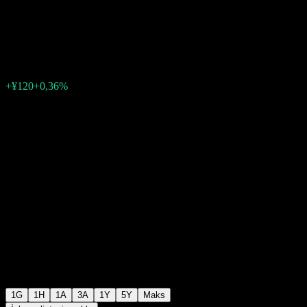
NASDAQ100
¥33.370
40
+¥120
+0,36%
Friday 06:30
1G
1H
1A
3A
1Y
5Y
Maks