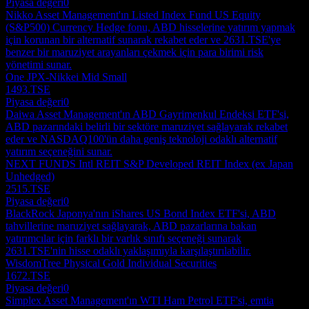
Piyasa değeri
0
Nikko Asset Management'ın Listed Index Fund US Equity
(S&P500) Currency Hedge fonu, ABD hisselerine yatırım yapmak
için korunan bir alternatif sunarak rekabet eder ve 2631.TSE'ye
benzer bir maruziyet arayanları çekmek için para birimi risk
yönetimi sunar.
One JPX-Nikkei Mid Small
1493.TSE
Piyasa değeri
0
Daiwa Asset Management'ın ABD Gayrimenkul Endeksi ETF'si,
ABD pazarındaki belirli bir sektöre maruziyet sağlayarak rekabet
eder ve NASDAQ100'ün daha geniş teknoloji odaklı alternatif
yatırım seçeneğini sunar.
NEXT FUNDS Intl REIT S&P Developed REIT Index (ex Japan
Unhedged)
2515.TSE
Piyasa değeri
0
BlackRock Japonya'nın iShares US Bond Index ETF'si, ABD
tahvillerine maruziyet sağlayarak, ABD pazarlarına bakan
yatırımcılar için farklı bir varlık sınıfı seçeneği sunarak
2631.TSE'nin hisse odaklı yaklaşımıyla karşılaştırılabilir.
WisdomTree Physical Gold Individual Securities
1672.TSE
Piyasa değeri
0
Simplex Asset Management'ın WTI Ham Petrol ETF'si, emtia