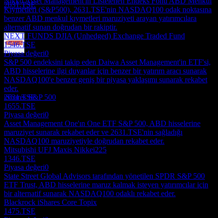
Nikko Asset Management'in Listelenen Endeks Fonu ABD Menkul
2631.TSE
Kıymetleri (S&P500), 2631.TSE'nin NASDAQ100 odak noktasına
benzer ABD menkul kıymetleri maruziyeti arayan yatırımcılara
alternatif sunan doğrudan bir rakiptir.
NEXT FUNDS DJIA (Unhedged) Exchange Traded Fund
1546.TSE
Piyasa değeri
0
Temettü ödemesi
S&P 500 endeksini takip eden Daiwa Asset Management'in ETF'si,
17
ABD hisselerine ilgi duyanlar için benzer bir yatırım aracı sunarak
JUL
28
NASDAQ100'e benzer geniş bir piyasa yaklaşımı sunarak rekabet
Mitsubishi UFJ MAXIS NASDAQ100
eder.
Tahmini
iShares S&P 500
2631.TSE
1655.TSE
Piyasa değeri
0
Asset Management One'ın One ETF S&P 500, ABD hisselerine
maruziyet sunarak rekabet eder ve 2631.TSE'nin sağladığı
NASDAQ100 maruziyetiyle doğrudan rekabet eder.
Mitsubishi UFJ Maxis Nikkei225
1346.TSE
Piyasa değeri
0
State Street Global Advisors tarafından yönetilen SPDR S&P 500
ETF Trust, ABD hisselerine maruz kalmak isteyen yatırımcılar için
bir alternatif sunarak NASDAQ100 odaklı rekabet eder.
Blackrock iShares Core Topix
1475.TSE