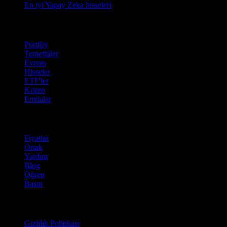
En iyi Yapay Zeka hisseleri
Özellikler
Portföy
Temettüler
Events
Hisseler
ETF'ler
Kripto
Emtialar
company
Fiyatlar
Ortak
Yardım
Blog
Öğren
Basın
Hukuki
Gizlilik Politikası