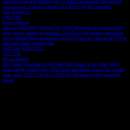
maruziyeti sunarak rekabet eder ve ABD piyasasında alternatif bir
yatırım sunar, teknoloji ağırlıklı NASDAQ100'den farklıdır.
One Nikkei225
1369.TSE
Piyasa değeri
0
iShares Core MSCI World ETF, ABD hisselerini de içeren küresel
hisse senedi maruziyeti sunarak, NASDAQ100 odaklı yatırımcılar
için çeşitlendirilmiş uluslararası maruziyet arayan yatırımcılar için bir
alternatif olarak rekabet eder.
SMDAM NIKKEI225
1397.TSE
Piyasa değeri
0
SBI Varlık Yönetimi'nin SBI S&P500 Endeks Fonu, S&P 500'ü
takip ederek rekabet eder, ABD hisse senetlerine benzer bir yatırım
odak sunar, 2631.TSE'nin NASDAQ100 maruziyetine alternatif
olarak.
Hakkında
Show more...
CEO
ISIN
JP3049190006