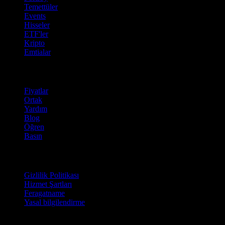
Temettüler
Events
Hisseler
ETF'ler
Kripto
Emtialar
company
Fiyatlar
Ortak
Yardım
Blog
Öğren
Basın
Hukuki
Gizlilik Politikası
Hizmet Şartları
Feragatname
Yasal bilgilendirme
İşletmeler için