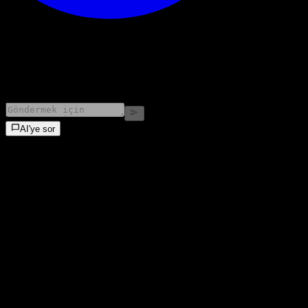
©
2026
Stock Events GmbH
AI'ye sor