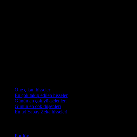
Koleksiyonlar
Öne çıkan hisseler
En çok takip edilen hisseler
Günün en çok yükselenleri
Günün en çok düşenleri
En iyi Yapay Zeka hisseleri
Özellikler
Portföy