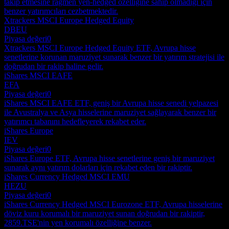
takip etmesine rağmen yen-hedged özelliğine sahip olmadığı için
benzer yatırımcıları cezbetmektedir.
Xtrackers MSCI Europe Hedged Equity
DBEU
Piyasa değeri
0
Xtrackers MSCI Europe Hedged Equity ETF, Avrupa hisse
senetlerine korunan maruziyet sunarak benzer bir yatırım stratejisi ile
doğrudan bir rakip haline gelir.
iShares MSCI EAFE
EFA
Piyasa değeri
0
iShares MSCI EAFE ETF, geniş bir Avrupa hisse senedi yelpazesi
ile Avustralya ve Asya hisselerine maruziyet sağlayarak benzer bir
yatırımcı tabanını hedefleyerek rekabet eder.
iShares Europe
IEV
Piyasa değeri
0
iShares Europe ETF, Avrupa hisse senetlerine geniş bir maruziyet
sunarak aynı yatırım dolarları için rekabet eden bir rakiptir.
iShares Currency Hedged MSCI EMU
HEZU
Piyasa değeri
0
iShares Currency Hedged MSCI Eurozone ETF, Avrupa hisselerine
döviz kuru korumalı bir maruziyet sunan doğrudan bir rakiptir,
2859.TSE'nin yen korumalı özelliğine benzer.