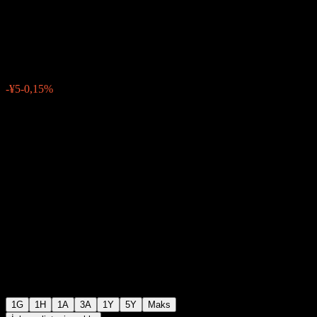
50 (Yen-Hedged)
¥3.261
8
-¥5
-0,15%
03:47 Bugün
1G
1H
1A
3A
1Y
5Y
Maks