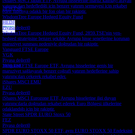
iShares MSCI Japan ETF, Avrupa hisselerine maruz kalmayı arayan
Tahmini
yatırımcıları hedeflediği için benzer yatırım sermayesi için rekabet
2859.TSE
eden Japonya odaklı bir fon olan bir rakiptir.
WisdomTree Europe Hedged Equity Fund
HEDJ
Piyasa değeri
0
WisdomTree Europe Hedged Equity Fund, 2859.TSE'nin yen-
Temettü ödemesi
hedged stratejisine benzer şekilde Avrupa hisse senetlerine korunan
17
maruziyet sunması nedeniyle doğrudan bir rakiptir.
JUL
28
Vanguard FTSE Europe
NEXT FUNDS EURO STOXX 50 (Yen-
VGK
Hedged)
Piyasa değeri
0
Tahmini
Vanguard FTSE Europe ETF, Avrupa hisselerine geniş bir
2859.TSE
maruziyet sağlayarak benzer coğrafi yatırım hedeflerine sahip
yatırımcıları çekerek rekabet eder.
iShares MSCI EMU
EZU
Piyasa değeri
0
iShares MSCI Eurozone ETF, Avrupa hisselerine ilgi duyan
yatırımcılarla doğrudan rekabet ederek Euro Bölgesi ülkelerine
odaklandığı için bir rakiptir.
State Street SPDR EURO Stoxx 50
FEZ
Piyasa değeri
0
SPDR EURO STOXX 50 ETF, aynı EURO STOXX 50 Endeksini