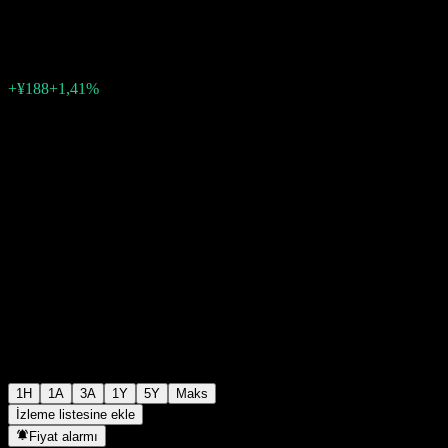
¥13.491
0
+¥188
+1,41%
Geçen hafta
1H
1A
3A
1Y
5Y
Maks
İzleme listesine ekle
Fiyat alarmı