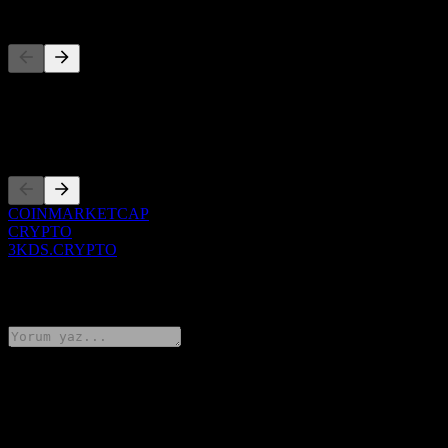
Rakipler
Bu liste, son piyasa olaylarına dayalı bir analizdir. Yatırım tavsiyesi
değildir.
Kotasyonlar
COINMARKETCAP
CRYPTO
3KDS.CRYPTO
0 Comments
Düşüncelerini paylaş
FAQ