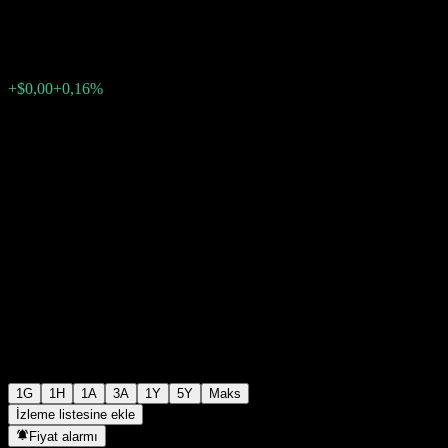
$0,000838
0
+$0,00
+0,16%
15:44 Bugün
1G
1H
1A
3A
1Y
5Y
Maks
İzleme listesine ekle
Fiyat alarmı