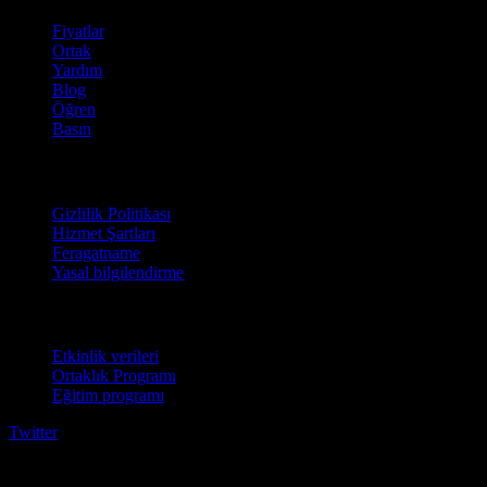
Fiyatlar
Ortak
Yardım
Blog
Öğren
Basın
Hukuki
Gizlilik Politikası
Hizmet Şartları
Feragatname
Yasal bilgilendirme
İşletmeler için
Etkinlik verileri
Ortaklık Programı
Eğitim programı
Twitter