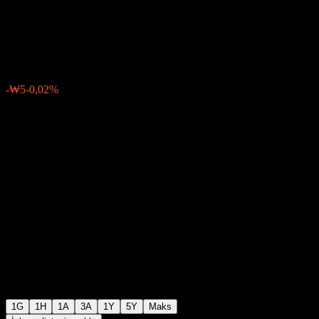
Financial
₩20.225
3
-₩5
-0,02%
06:30 Bugün
1G
1H
1A
3A
1Y
5Y
Maks