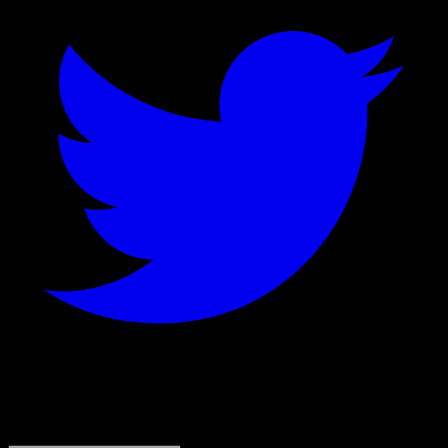
©
2026
Stock Events GmbH