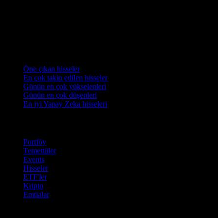
Koleksiyonlar
Öne çıkan hisseler
En çok takip edilen hisseler
Günün en çok yükselenleri
Günün en çok düşenleri
En iyi Yapay Zeka hisseleri
Özellikler
Portföy
Temettüler
Events
Hisseler
ETF'ler
Kripto
Emtialar
company