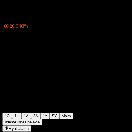
€21,20
44
-€0,20
-0,93%
06:03 Bugün
1G
1H
1A
3A
1Y
5Y
Maks
İzleme listesine ekle
Fiyat alarmı