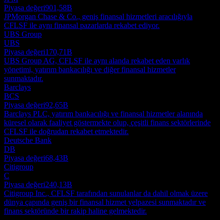
Piyasa değeri
901,58B
JPMorgan Chase & Co., geniş finansal hizmetleri aracılığıyla
CFLSF ile aynı finansal pazarlarda rekabet ediyor.
UBS Group
UBS
Piyasa değeri
170,71B
UBS Group AG, CFLSF ile aynı alanda rekabet eden varlık
yönetimi, yatırım bankacılığı ve diğer finansal hizmetler
sunmaktadır.
Barclays
BCS
Piyasa değeri
92,65B
Barclays PLC, yatırım bankacılığı ve finansal hizmetler alanında
küresel olarak faaliyet göstermekte olup, çeşitli finans sektörlerinde
CFLSF ile doğrudan rekabet etmektedir.
Deutsche Bank
DB
Piyasa değeri
68,43B
Citigroup
C
Piyasa değeri
240,13B
Citigroup Inc., CFLSF tarafından sunulanlar da dahil olmak üzere
dünya çapında geniş bir finansal hizmet yelpazesi sunmaktadır ve
finans sektöründe bir rakip haline gelmektedir.