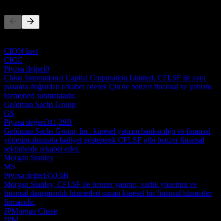
Q1 2021
-0,02
Bu liste, son piyasa olaylarına dayalı bir analizdir. Yatırım tavsiyesi
-0,02
değildir.
-0,01
CION Invt
0
CICC
Piyasa değeri
0
China International Capital Corporation Limited, CFLSF ile aynı
pazarda doğrudan rekabet ederek Çin'de benzer finansal ve yatırım
hizmetleri sunmaktadır.
Goldman Sachs Group
GS
Piyasa değeri
311,29B
Goldman Sachs Group, Inc. küresel yatırım bankacılığı ve finansal
yönetim alanında faaliyet göstererek CFLSF gibi benzer finansal
sektörlerde rekabet eder.
Morgan Stanley
MS
Piyasa değeri
350,6B
Morgan Stanley, CFLSF ile benzer yatırım, varlık yönetimi ve
finansal danışmanlık hizmetleri sunan küresel bir finansal hizmetler
firmasıdır.
JPMorgan Chase
JPM