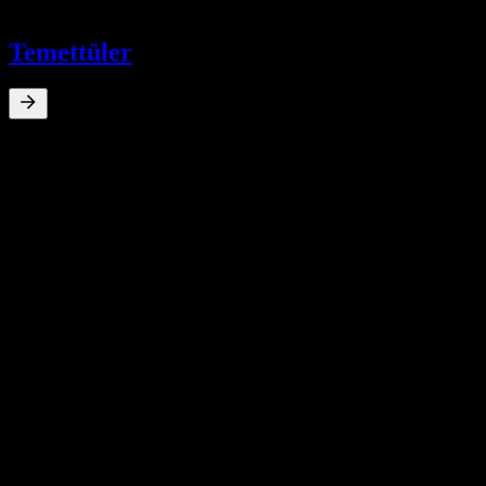
-
Temettüler
0
%
Temettü verimi
May 11
HK$0,08
Sep 10
HK$0,40
Sep 8
HK$0,40
Sep 8
HK$1,60
May 8
HK$0,60
10Y Büyüme
Yok
5Y Büyüme
Yok
3Y Büyüme
Yok