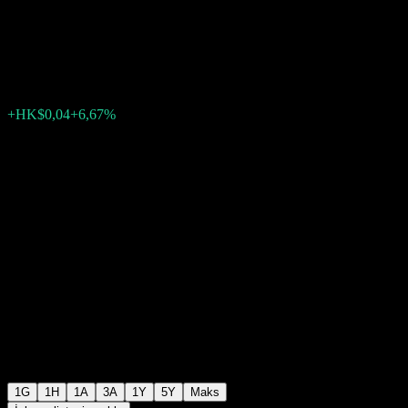
Limited
HK$0,5600
0
+HK$0,04
+6,67%
Friday 03:42
1G
1H
1A
3A
1Y
5Y
Maks