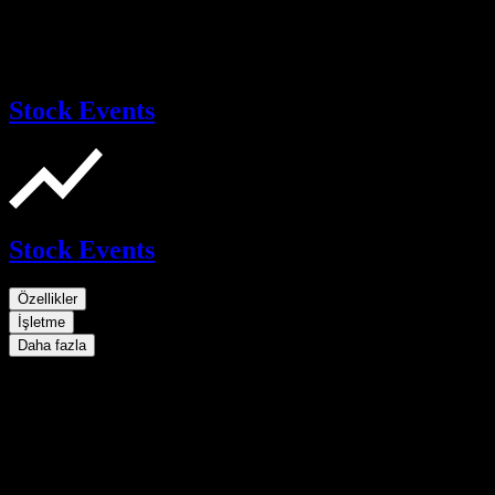
Stock Events
Stock Events
Özellikler
İşletme
Daha fazla