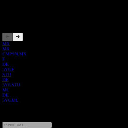
US20451W1018
WKN
000A2QCDR
Kotasyonlar
MX
MX
CMPSN.MX
F
DE
5Y6.F
STU
DE
5Y6.STU
MU
DE
5Y6.MU
0 Comments