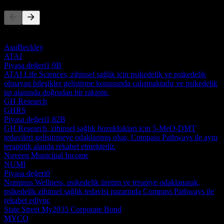
Bu liste, son piyasa olaylarına dayalı bir analizdir. Yatırım tavsiyesi
değildir.
AtaiBeckley
ATAI
Piyasa değeri
1,9B
ATAI Life Sciences, zihinsel sağlık için psikedelik ve psikedelik
olmayan bileşikler geliştirme konusunda çalışmaktadır ve psikedelik
tıp alanında doğrudan bir rakiptir.
GH Research
GHRS
Piyasa değeri
1,82B
GH Research, zihinsel sağlık bozuklukları için 5-MeO-DMT
tedavileri geliştirmeye odaklanmış olup, Compass Pathways ile aynı
terapötik alanda rekabet etmektedir.
Nuveen Municipal Income
NUMI
Piyasa değeri
0
Numinus Wellness, psikedelik üretim ve terapiye odaklanarak,
psikedelik zihinsel sağlık tedavisi pazarında Compass Pathways ile
rekabet ediyor.
State Street My2035 Corporate Bond
MYCO