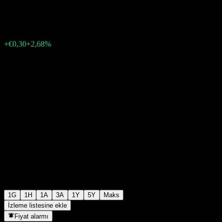
€11,50
340
+€0,30
+2,68%
06:55 Bugün
1G
1H
1A
3A
1Y
5Y
Maks
İzleme listesine ekle
Fiyat alarmı