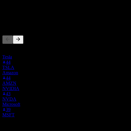
9
%
Sat
0
%
Başkaları da takip ediyor
Bu liste, 5Y6.F'i takip eden Stock Events kullanıcılarının izleme
listelerine dayanmaktadır. Yatırım tavsiyesi değildir.
Tesla
44
TSLA
Amazon
44
AMZN
NVIDIA
43
NVDA
Microsoft
39
MSFT
Rakipler