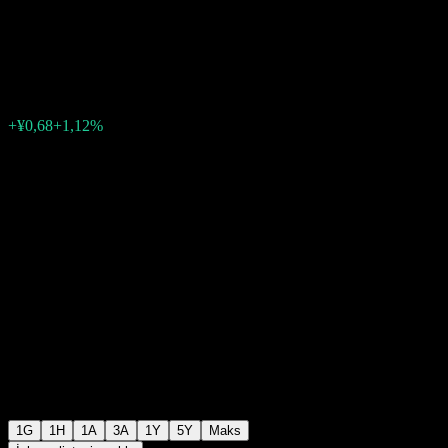
Technology
¥61,49
0
+¥0,68
+1,12%
07:00 Bugün
1G
1H
1A
3A
1Y
5Y
Maks