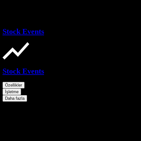
Stock Events
Stock Events
Özellikler
İşletme
Daha fazla