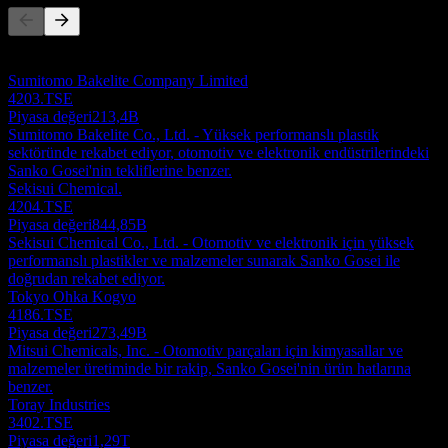
Bu liste, son piyasa olaylarına dayalı bir analizdir. Yatırım tavsiyesi
değildir.
Sumitomo Bakelite Company Limited
4203.TSE
Piyasa değeri
213,4B
Sumitomo Bakelite Co., Ltd. - Yüksek performanslı plastik
sektöründe rekabet ediyor, otomotiv ve elektronik endüstrilerindeki
Sanko Gosei'nin tekliflerine benzer.
Sekisui Chemical.
4204.TSE
Piyasa değeri
844,85B
Sekisui Chemical Co., Ltd. - Otomotiv ve elektronik için yüksek
performanslı plastikler ve malzemeler sunarak Sanko Gosei ile
doğrudan rekabet ediyor.
Tokyo Ohka Kogyo
4186.TSE
Piyasa değeri
273,49B
Mitsui Chemicals, Inc. - Otomotiv parçaları için kimyasallar ve
malzemeler üretiminde bir rakip, Sanko Gosei'nin ürün hatlarına
benzer.
Toray Industries
3402.TSE
Piyasa değeri
1,29T