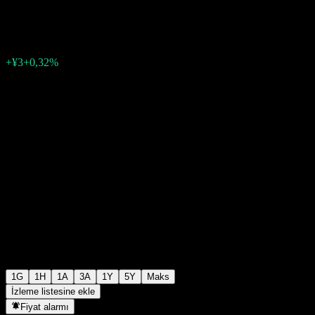
¥933
8
+¥3
+0,32%
03:46 Bugün
1G
1H
1A
3A
1Y
5Y
Maks
İzleme listesine ekle
Fiyat alarmı