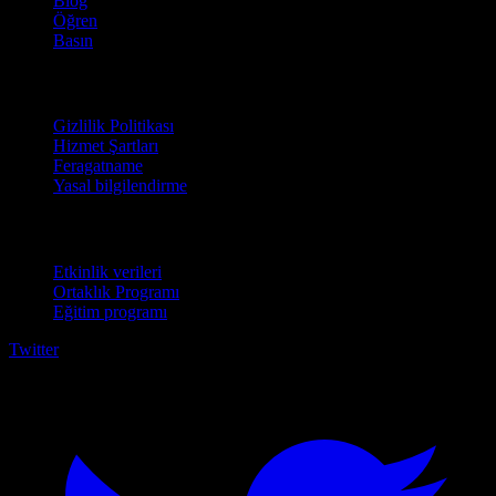
Blog
Öğren
Basın
Hukuki
Gizlilik Politikası
Hizmet Şartları
Feragatname
Yasal bilgilendirme
İşletmeler için
Etkinlik verileri
Ortaklık Programı
Eğitim programı
Twitter