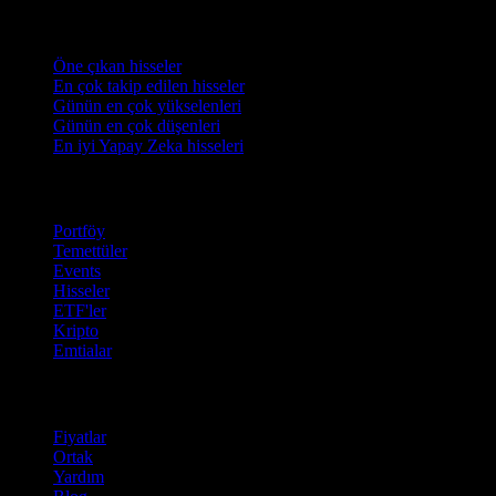
Koleksiyonlar
Öne çıkan hisseler
En çok takip edilen hisseler
Günün en çok yükselenleri
Günün en çok düşenleri
En iyi Yapay Zeka hisseleri
Özellikler
Portföy
Temettüler
Events
Hisseler
ETF'ler
Kripto
Emtialar
company
Fiyatlar
Ortak
Yardım