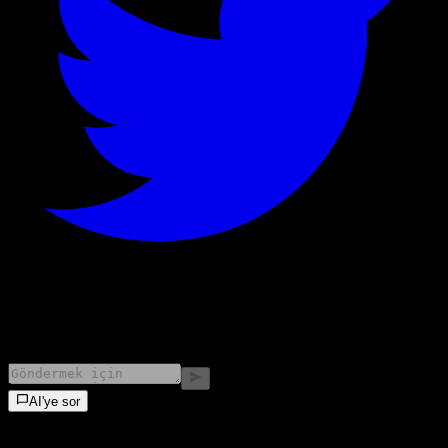
©
2026
Stock Events GmbH
AI'ye sor