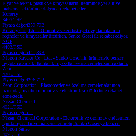
Elyaf ve tekstil, plastik ve kimyasalların üretiminde yer alır ve
malzeme sektöründe doğrudan rekabet eder.
Kuraray
3405.TSE
Piyasa değeri
359,79B
Kuraray Co., Ltd. - Otomotiv ve endüstriyel uygulamalar için
reçineler ve kimyasallar üretirken, Sanko Gosei ile rekabet ediyor.
NOF
4403.TSE
Piyasa değeri
441,39B
Nippon Kayaku Co., Ltd. - Sanko Gosei'nin ürünleriyle benzer
uygulamalarda kullanılan kimyasallar ve malzemeler sunmaktadır.
Zeon
4205.TSE
Piyasa değeri
296,71B
Zeon Corporation - Elastomerler ve özel malzemeler alanında
uzmanlaşmış olup otomotiv ve elektronik sektörlerinde rekabet
etmektedir.
Nissan Chemical
4021.TSE
Piyasa değeri
1T
Nissan Chemical Corporation - Elektronik ve otomotiv endüstrileri
için kimyasallar ve malzemeler üretir, Sanko Gosei'ye benzer.
Nippon Sanso
4091.TSE