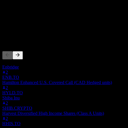
0
Gelir
-827.543,89
Net kâr
Başkaları da takip ediyor
Bu liste, 7Z00.F'i takip eden Stock Events kullanıcılarının izleme liste
Enbridge
2
ENB.TO
Hamilton Enhanced U.S. Covered Call (CAD Hedged units)
2
HYLD.TO
Shiba Inu
2
SHIB.CRYPTO
Harvest Diversified High Income Shares (Class A Units)
2
HHIS.TO