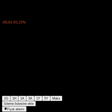
€0,000500
3
-€0,01
-93,33%
Thursday 06:04
1G
1H
1A
3A
1Y
5Y
Maks
İzleme listesine ekle
Fiyat alarmı