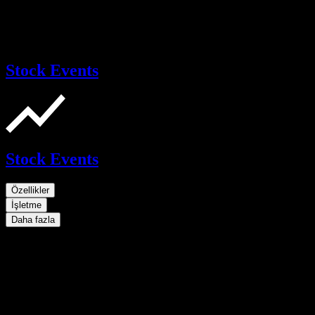
Stock Events
Stock Events
Özellikler
İşletme
Daha fazla