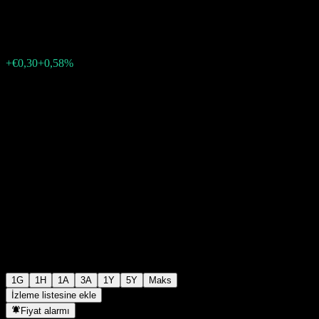
€51,92
117
+€0,30
+0,58%
Thursday 19:46
1G
1H
1A
3A
1Y
5Y
Maks
İzleme listesine ekle
Fiyat alarmı