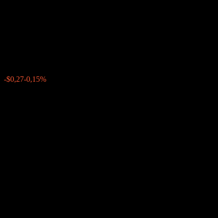
Dual Directional Worst Of
Barrier Note AALHVXX
$179,94
0
-$0,27
-0,15%
Geçen hafta