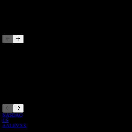
-
Temettü
-
Rakipler
Bu liste, son piyasa olaylarına dayalı bir analizdir. Yatırım tavsiyesi
değildir.
Hakkında
Show more...
CEO
Kotasyonlar
NASDAQ
US
AALHVXX