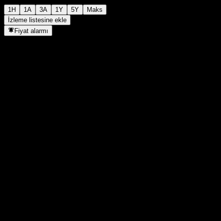
1H
1A
3A
1Y
5Y
Maks
İzleme listesine ekle
Fiyat alarmı
İstatistikler
Günün en yüksek
-
Günlük en düşük
-
52H Zirve
179,94
52H Dip
129,03
Hacim
-
Ort. Hacim
-
Piyasa değeri
0
F/K Oranı
-
Temettü verimi