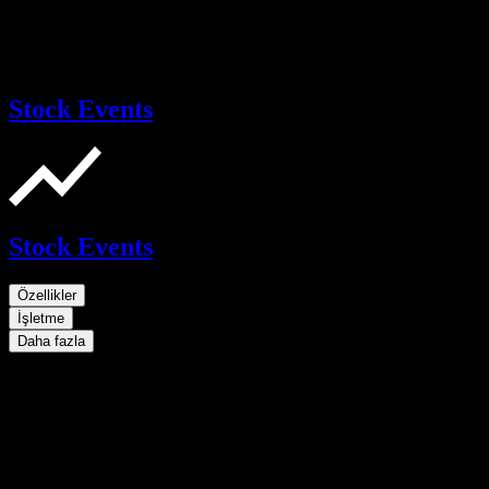
Stock Events
Stock Events
Özellikler
İşletme
Daha fazla