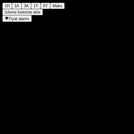
1H
1A
3A
1Y
5Y
Maks
İzleme listesine ekle
Fiyat alarmı
İstatistikler
Günün en yüksek
-
Günlük en düşük
-
52H Zirve
101,01
52H Dip
85,17
Hacim
-
Ort. Hacim
-
Piyasa değeri
0
F/K Oranı
-
Temettü verimi