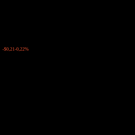
Contingent Interest Worst Of
Barrier Note ABLWCXX
$96,37
0
-$0,21
-0,22%
Geçen hafta