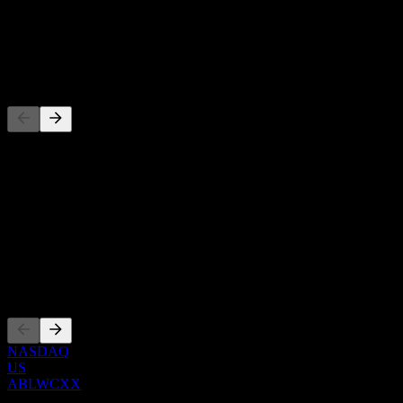
-
Temettü
-
Rakipler
Bu liste, son piyasa olaylarına dayalı bir analizdir. Yatırım tavsiyesi
değildir.
Hakkında
Show more...
CEO
Kotasyonlar
NASDAQ
US
ABLWCXX