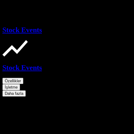
Stock Events
Stock Events
Özellikler
İşletme
Daha fazla