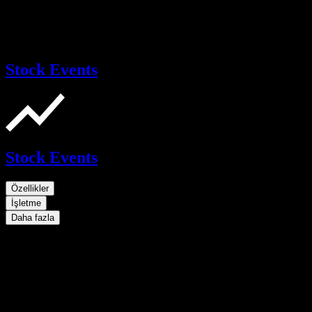
Stock Events
Stock Events
Özellikler
İşletme
Daha fazla