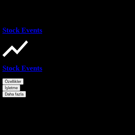
Stock Events
Stock Events
Özellikler
İşletme
Daha fazla