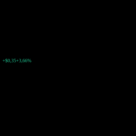
Autocallable Contingent
Interest Barrier Note
ACDQTXX
$9,90
0
+$0,35
+3,66%
Geçen hafta