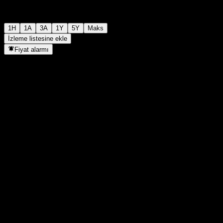
1H
1A
3A
1Y
5Y
Maks
İzleme listesine ekle
Fiyat alarmı
İstatistikler
Günün en yüksek
-
Günlük en düşük
-
52H Zirve
10,07
52H Dip
9,55
Hacim
-
Ort. Hacim
-
Piyasa değeri
0
F/K Oranı