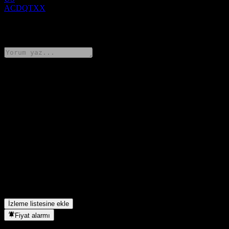
ACDQTXX
0 Comments
Düşüncelerini paylaş
FAQ
UBS London Branch Autocallable Contingent Interest Barrier
Note ACDQTXX hissesinin bugünkü fiyatı nedir?
▼
UBS London Branch Autocallable Contingent Interest Barrier
Note ACDQTXX hissesinin sembolü nedir?
▼
UBS London Branch Autocallable Contingent Interest Barrier
Note ACDQTXX hangi sektörde yer alıyor?
▼
UBS London Branch Autocallable Contingent Interest Barrier
Note ACDQTXX hisse bölünmesini ne zaman tamamladı?
▼
İzleme listesine ekle
Fiyat alarmı