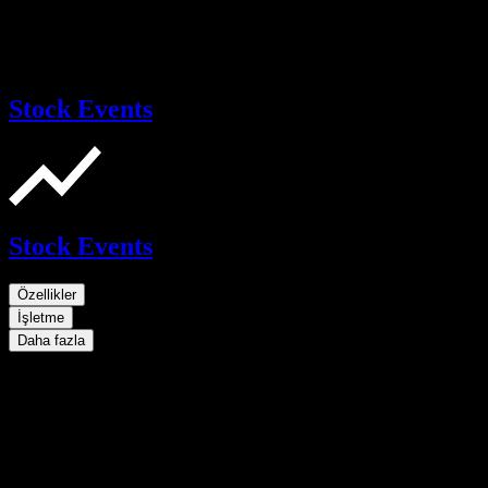
Stock Events
Stock Events
Özellikler
İşletme
Daha fazla