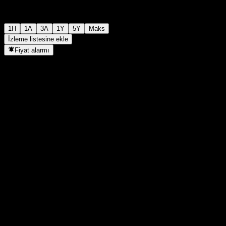
1H
1A
3A
1Y
5Y
Maks
İzleme listesine ekle
Fiyat alarmı
İstatistikler
Günün en yüksek
-
Günlük en düşük
-
52H Zirve
99,4
52H Dip
92,91
Hacim
-
Ort. Hacim
-
Piyasa değeri
0
F/K Oranı