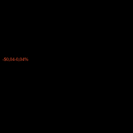
Callable Contingent Interest
Worst Of Barrier Note
ACKTGXX
$98,65
0
-$0,04
-0,04%
Geçen hafta