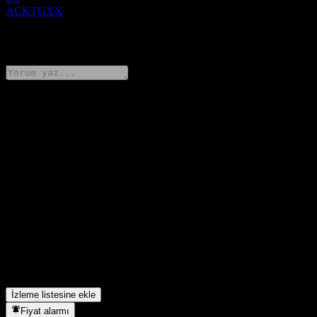
ACKTGXX
0 Comments
Düşüncelerini paylaş
FAQ
BofA Finance LLC Issuer Callable Contingent Interest Worst Of
Barrier Note ACKTGXX hissesinin bugünkü fiyatı nedir?
▼
BofA Finance LLC Issuer Callable Contingent Interest Worst Of
Barrier Note ACKTGXX hissesinin sembolü nedir?
▼
BofA Finance LLC Issuer Callable Contingent Interest Worst Of
Barrier Note ACKTGXX hangi sektörde yer alıyor?
▼
BofA Finance LLC Issuer Callable Contingent Interest Worst Of
Barrier Note ACKTGXX hisse bölünmesini ne zaman tamamladı?
▼
İzleme listesine ekle
Fiyat alarmı