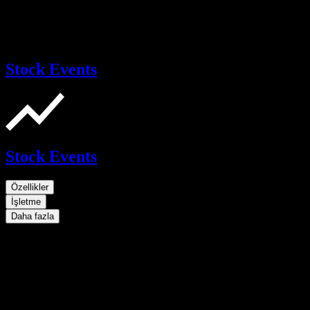
Stock Events
Stock Events
Özellikler
İşletme
Daha fazla