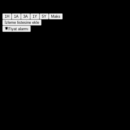
1H
1A
3A
1Y
5Y
Maks
İzleme listesine ekle
Fiyat alarmı
İstatistikler
Günün en yüksek
-
Günlük en düşük
-
52H Zirve
9,96
52H Dip
8,74
Hacim
-
Ort. Hacim
-
Piyasa değeri
0
F/K Oranı