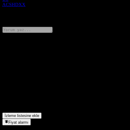
ACSHDXX
0 Comments
Düşüncelerini paylaş
FAQ
UBS London Branch Autocallable Contingent Interest Barrier
Note ACSHDXX hissesinin bugünkü fiyatı nedir?
▼
UBS London Branch Autocallable Contingent Interest Barrier
Note ACSHDXX hissesinin sembolü nedir?
▼
UBS London Branch Autocallable Contingent Interest Barrier
Note ACSHDXX hangi sektörde yer alıyor?
▼
UBS London Branch Autocallable Contingent Interest Barrier
Note ACSHDXX hisse bölünmesini ne zaman tamamladı?
▼
İzleme listesine ekle
Fiyat alarmı