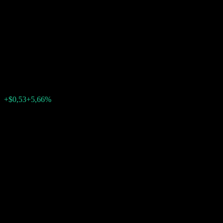
Autocallable Contingent
Interest Barrier Note
ACSHDXX
$9,89
0
+$0,53
+5,66%
Geçen hafta