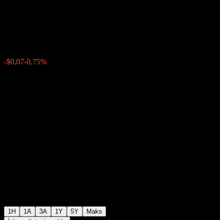
Fund GA USD
$9,77
0
-$0,07
-0,75%
Geçen hafta
1H
1A
3A
1Y
5Y
Maks