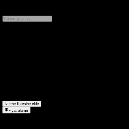
0 Comments
Düşüncelerini paylaş
FAQ
Mashreq Al Islami Equity Fund GA USD hissesinin bugünkü
fiyatı nedir?
▼
Mashreq Al Islami Equity Fund GA USD hissesinin sembolü
nedir?
▼
Mashreq Al Islami Equity Fund GA USD hangi sektörde yer
alıyor?
▼
Mashreq Al Islami Equity Fund GA USD hisse bölünmesini ne
zaman tamamladı?
▼
İzleme listesine ekle
Fiyat alarmı