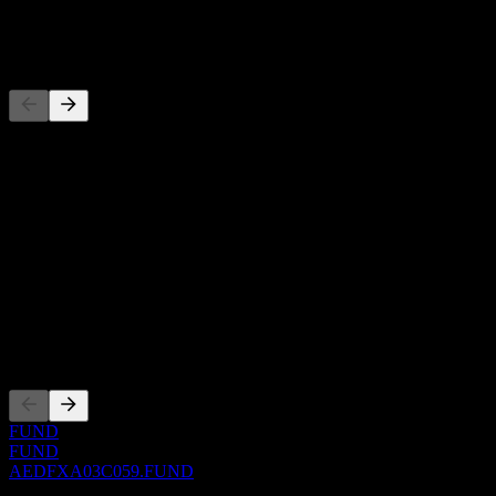
-
Rakipler
Bu liste, son piyasa olaylarına dayalı bir analizdir. Yatırım tavsiyesi
değildir.
Hakkında
Show more...
CEO
ISIN
AEDFXA03C059
Kotasyonlar
FUND
FUND
AEDFXA03C059.FUND