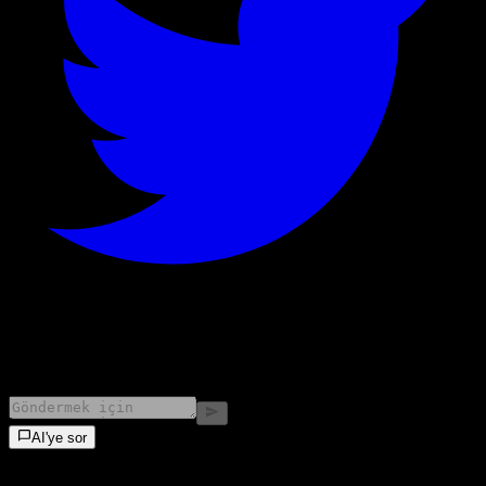
©
2026
Stock Events GmbH
AI'ye sor