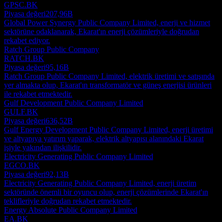
GPSC.BK
Piyasa değeri
207,96B
Global Power Synergy Public Company Limited, enerji ve hizmet
sektörüne odaklanarak, Ekarat'ın enerji çözümleriyle doğrudan
rekabet ediyor.
Ratch Group Public Company
RATCH.BK
Piyasa değeri
95,16B
Ratch Group Public Company Limited, elektrik üretimi ve satışında
yer almakta olup, Ekarat'ın transformatör ve güneş enerjisi ürünleri
ile rekabet etmektedir.
Gulf Development Public Company Limited
GULF.BK
Piyasa değeri
636,52B
Gulf Energy Development Public Company Limited, enerji üretimi
ve altyapıya yatırım yaparak, elektrik altyapısı alanındaki Ekarat
işiyle yakından ilişkilidir.
Electricity Generating Public Company Limited
EGCO.BK
Piyasa değeri
92,13B
Electricity Generating Public Company Limited, enerji üretim
sektöründe önemli bir oyuncu olup, enerji çözümlerinde Ekarat'ın
teklifleriyle doğrudan rekabet etmektedir.
Energy Absolute Public Company Limited
EA.BK