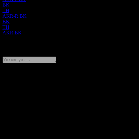
BK
TH
AKR-R.BK
BK
TH
AKR.BK
0 Comments
Düşüncelerini paylaş
FAQ
Ekarat Engineering Public Company hissesinin bugünkü fiyatı
nedir?
▼
Ekarat Engineering Public Company hissesinin sembolü nedir?
▼
Ekarat Engineering Public Company hissesinin fiyatı artıyor mu?
▼
Ekarat Engineering Public Company’in piyasa değeri nedir?
▼