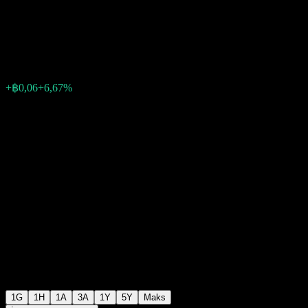
Company
฿0,9600
40
+฿0,06
+6,67%
09:35 Bugün
1G
1H
1A
3A
1Y
5Y
Maks