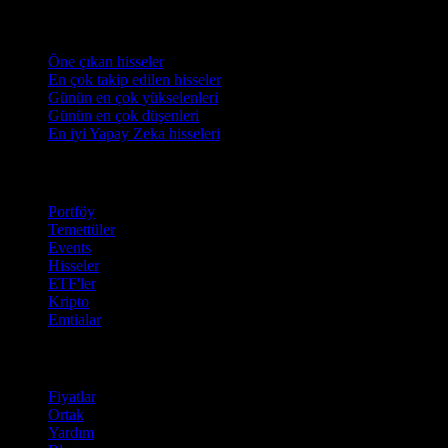
Koleksiyonlar
Öne çıkan hisseler
En çok takip edilen hisseler
Günün en çok yükselenleri
Günün en çok düşenleri
En iyi Yapay Zeka hisseleri
Özellikler
Portföy
Temettüler
Events
Hisseler
ETF'ler
Kripto
Emtialar
company
Fiyatlar
Ortak
Yardım