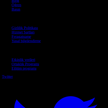
Blog
Öğren
Basın
Hukuki
Gizlilik Politikası
Hizmet Şartları
Feragatname
Yasal bilgilendirme
İşletmeler için
Etkinlik verileri
Ortaklık Programı
Eğitim programı
Twitter