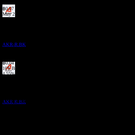
May 26
฿0,07
May 25
Temettü eksisi
฿0,10
8
May 24
MAY
28
฿0,07
Ekarat Engineering Public Company
Dec 23
Tahmini
AKR-R.BK
฿0,02
May 23
฿0,04
10Y Büyüme
4,55%
Temettü ödemesi
5Y Büyüme
25
Yok
MAY
28
3Y Büyüme
Ekarat Engineering Public Company
7,38%
Tahmini
1Y Büyüme
AKR-R.BK
-35%
Finansallar
9,87%
Kâr marjı