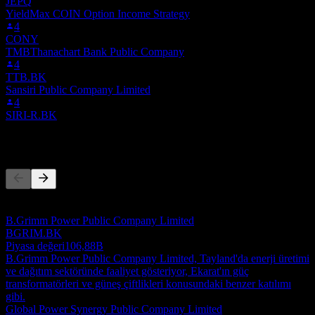
JEPQ
YieldMax COIN Option Income Strategy
4
CONY
TMBThanachart Bank Public Company
4
TTB.BK
Sansiri Public Company Limited
4
SIRI-R.BK
Rakipler
Bu liste, son piyasa olaylarına dayalı bir analizdir. Yatırım tavsiyesi
değildir.
B.Grimm Power Public Company Limited
BGRIM.BK
Piyasa değeri
106,88B
B.Grimm Power Public Company Limited, Tayland'da enerji üretimi
ve dağıtım sektöründe faaliyet gösteriyor, Ekarat'ın güç
transformatörleri ve güneş çiftlikleri konusundaki benzer katılımı
gibi.
Global Power Synergy Public Company Limited