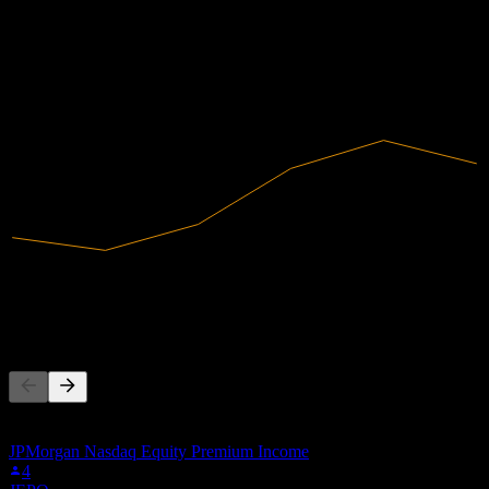
Kârlı
2020
2021
2022
2023
2024
2025
1,92B
Gelir
189,32M
Net kâr
Başkaları da takip ediyor
Bu liste, AKR-R.BK'i takip eden Stock Events kullanıcılarının
izleme listelerine dayanmaktadır. Yatırım tavsiyesi değildir.
JPMorgan Nasdaq Equity Premium Income
4