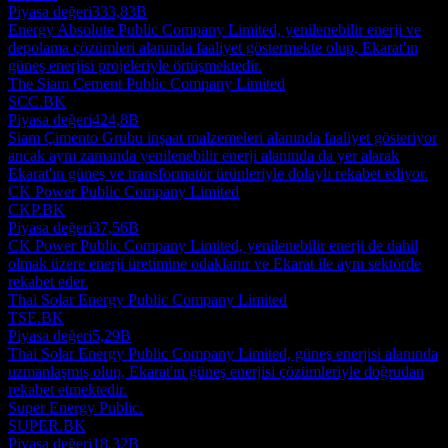
Piyasa değeri
333,83B
Energy Absolute Public Company Limited, yenilenebilir enerji ve
depolama çözümleri alanında faaliyet göstermekte olup, Ekarat'ın
güneş enerjisi projeleriyle örtüşmektedir.
The Siam Cement Public Company Limited
SCC.BK
Piyasa değeri
424,8B
Siam Çimento Grubu inşaat malzemeleri alanında faaliyet gösteriyor
ancak aynı zamanda yenilenebilir enerji alanında da yer alarak
Ekarat'ın güneş ve transformatör ürünleriyle dolaylı rekabet ediyor.
CK Power Public Company Limited
CKP.BK
Piyasa değeri
37,56B
CK Power Public Company Limited, yenilenebilir enerji de dahil
olmak üzere enerji üretimine odaklanır ve Ekarat ile aynı sektörde
rekabet eder.
Thai Solar Energy Public Company Limited
TSE.BK
Piyasa değeri
5,29B
Thai Solar Energy Public Company Limited, güneş enerjisi alanında
uzmanlaşmış olup, Ekarat'ın güneş enerjisi çözümleriyle doğrudan
rekabet etmektedir.
Super Energy Public.
SUPER.BK
Piyasa değeri
18,32B